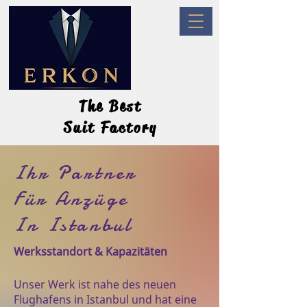
The Best
The Best
Suit Factory
Suit Factory
Ihr Partner
Für Anzüge
In Istanbul
Werksstandort & Kapazitäten
Unser Werk ist nahe des neuen
Flughafens in Istanbul und hat eine